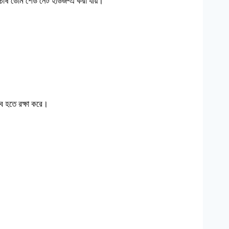
লের চাষ ডোম শেড নেট হাউজ-এ করা যায়।
ব হতে রক্ষা করে।