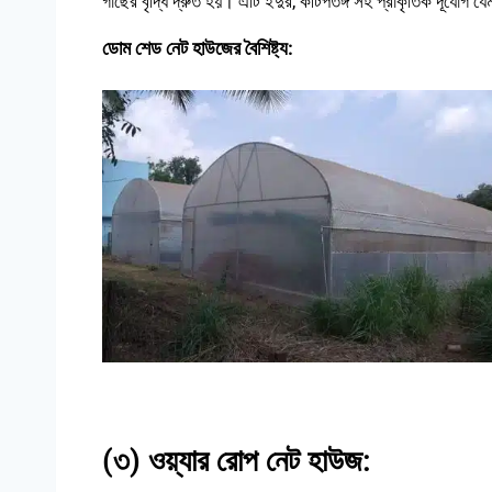
গাছের বৃদ্ধি দ্রুত হয়। এটি ইদুর, কীটপতঙ্গ সহ প্রাকৃতিক দূর্যো
ডোম শেড নেট হাউজের বৈশিষ্ট্য:
(৩) ওয়্যার রোপ নেট হাউজ: