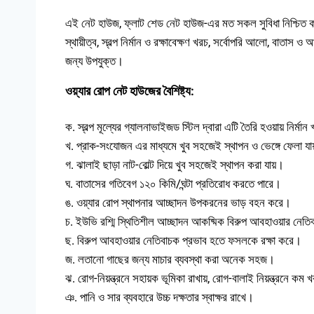
এই নেট হাউজ, ফ্লাট শেড নেট হাউজ-এর মত সকল সুবিধা নিশ্চিত 
স্থায়ীত্ব, স্বল্প নির্মান ও রক্ষাবেক্ষণ খরচ, সর্বোপরি আলো, বাতাস 
জন্য উপযুক্ত।
ওয়্যার রোপ নেট হাউজের বৈশিষ্ট্য:
ক. স্বল্প মূল্যের গ্যালনাভাইজড স্টিল দ্বারা এটি তৈরি হওয়ায় নির্ম
খ. প্রাক-সংযোজন এর মাধ্যমে খুব সহজেই স্থাপন ও ভেঙ্গে ফেলা য
গ. ঝালাই ছাড়া নাট-বোল্ট দিয়ে খুব সহজেই স্থাপন করা যায়।
ঘ. বাতাসের গতিবেগ ১২০ কিমি/ঘন্টা প্রতিরোধ করতে পারে।
ঙ. ওয়্যার রোপ স্থাপনার আচ্ছাদন উপকরনের ভাড় বহন করে।
চ. ইউভি রশ্মি স্থিতিশীল আচ্ছাদন আকষ্মিক বিরুপ আবহাওয়ার নেতি
ছ. বিরুপ আবহাওয়ার নেতিবাচক প্রভাব হতে ফসলকে রক্ষা করে।
জ. লতানো গাছের জন্য মাচার ব্যবস্থা করা অনেক সহজ।
ঝ. রোগ-নিয়ন্ত্রনে সহায়ক ভূমিকা রাখায়, রোগ-বালাই নিয়ন্ত্রনে কম
ঞ. পানি ও সার ব্যবহারে উচ্চ দক্ষতার স্বাক্ষর রাখে।