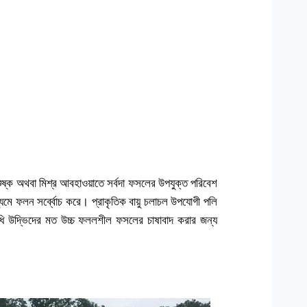
 শুষ্ক অথবা মিশ্র আবহাওয়াতে সর্বদা ফসলের উপযুক্ত পরিবেশ
াধ্যমে ফলন সর্ব্বোচ করে। প্রাকৃতিক বায়ু চলাচল উপযোগী পলি
ঔষুধি উদ্ভিদের মত উচ্চ ফললশীল ফসলের চাষাবাদ করার জন্য