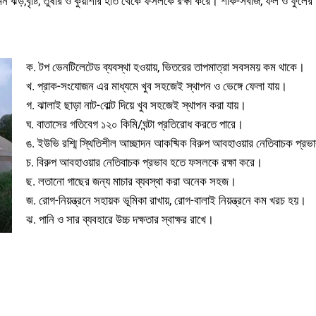
গ যেমন ঝড়,বৃষ্টি, তুষার ও কুয়াশার হাত থেকে ফসলকে রক্ষা করে। শাক-সবজি, ফল ও ফু
ক. টপ ভেনটিলেটেড ব্যবস্থা হওয়ায়, ভিতরের তাপমাত্রা সবসময় কম থাকে।
খ. প্রাক-সংযোজন এর মাধ্যমে খুব সহজেই স্থাপন ও ভেঙ্গে ফেলা যায়।
গ. ঝালাই ছাড়া নাট-বোল্ট দিয়ে খুব সহজেই স্থাপন করা যায়।
ঘ. বাতাসের গতিবেগ ১২০ কিমি/ঘন্টা প্রতিরোধ করতে পারে।
ঙ. ইউভি রশ্মি স্থিতিশীল আচ্ছাদন আকষ্মিক বিরুপ আবহাওয়ার নেতিবাচক প্রভা
চ. বিরুপ আবহাওয়ার নেতিবাচক প্রভাব হতে ফসলকে রক্ষা করে।
ছ. লতানো গাছের জন্য মাচার ব্যবস্থা করা অনেক সহজ।
জ. রোগ-নিয়ন্ত্রনে সহায়ক ভূমিকা রাখায়, রোগ-বালাই নিয়ন্ত্রনে কম খরচ হয়।
ঝ. পানি ও সার ব্যবহারে উচ্চ দক্ষতার স্বাক্ষর রাখে।
সুরক্ষিত পরিবেশে চাষাবাদ