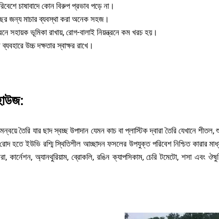
পরিবেশে চাষাবাদে কোন বিরুপ প্রভাব পড়ে না।
ের জন্য মাচার ব্যবস্থা করা অনেক সহজ।
্রনে সহায়ক ভূমিকা রাখায়, রোগ-বালাই নিয়ন্ত্রনে কম খরচ হয়।
ব্যবহারে উচ্চ দক্ষতার স্বাক্ষর রাখে।
সুরক্ষিত পরিবেশে চাষাবাদ
হাউজ:
বয়ে তৈরি যার ছাদ স্বচ্ছ উপাদান যেমন কাচ বা প্লাস্টিক দ্বারা তৈরি যেখানে শীতল,
িক্ত রোদ হতে ইউভি রশ্মি স্থিতিশীল আচ্ছাদন ফসলের উপযুক্ত পরিবেশ নিশ্চিত কারার ম
া, কার্নেশন, অ্যানথুরিয়াম, ব্রোকলি, রঙিন ক্যাপসিকাম, চেরি টমেটো, শসা এবং 