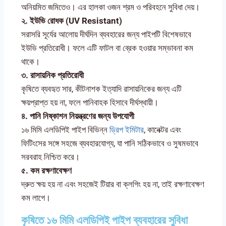
অনিয়মিত জমিতেও। এর হালকা ওজন শ্রম ও পরিবহনে সুবিধা দেয়।
২.
ইউভি
রোধক (UV Resistant)
সরাসরি সূর্যের আলোয় দীর্ঘদিন ব্যবহারের জন্য পাইপটি বিশেষভাবে
ইউভি প্রতিরোধী। ফলে এটি ফাটল বা ব্রেক হওয়ার সম্ভাবনা কম
থাকে।
৩.
রাসায়নিক
প্রতিরোধী
কৃষিতে ব্যবহৃত সার, কীটনাশক ইত্যাদি রাসায়নিকের জন্য এটি
ক্ষয়প্রাপ্ত হয় না, ফলে পানিবাহক হিসাবে দীর্ঘস্থায়ী।
৪.
পানি
নিষ্কাশন
নিয়ন্ত্রণের
জন্য
উপযোগী
১৬ মিমি এলডিপিই পাইপ বিভিন্ন
ড্রিপ ইমিটার
, কানেক্টর এবং
ফিটিংসের সঙ্গে সহজে ব্যবহারযোগ্য, যা পানি সঠিকভাবে ও সুষমভাবে
সরবরাহ নিশ্চিত করে।
৫.
কম
রক্ষণাবেক্ষণ
দ্রুত ক্ষয় হয় না এবং সহজেই টিয়ার বা ক্লগিং হয় না, তাই রক্ষণাবেক্ষণ
কম লাগে।
কৃষিতে ১৬ মিমি এলডিপিই পাইপ ব্যবহারের সুবিধা