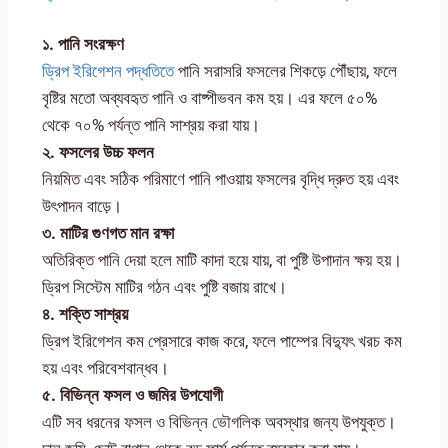
১.
পানি
সংরক্ষণ
ড্রিপ ইরিগেশন পদ্ধতিতে
পানি সরাসরি ফসলের শিকড়ে পৌঁছায়, ফলে
বৃষ্টির মতো অব্যবহৃত পানি ও বাষ্পীভবন কম হয়। এর ফলে ৫০%
থেকে ৭০% পর্যন্ত পানি সাশ্রয় করা যায়।
২.
ফসলের
উচ্চ
ফলন
নিয়মিত এবং সঠিক পরিমাণে পানি পাওয়ায় ফসলের বৃদ্ধি দ্রুত হয় এবং
উৎপাদন বাড়ে।
৩.
মাটির
গুণগত
মান
রক্ষা
অতিরিক্ত পানি দেয়া হলে মাটি কাদা হয়ে যায়, বা পুষ্টি উপাদান ক্ষয় হয়।
ড্রিপ সিস্টেম মাটির গঠন এবং পুষ্টি বজায় রাখে।
৪.
শক্তি
সাশ্রয়
ড্রিপ ইরিগেশন কম প্রেসারে কাজ করে, ফলে পাম্পের বিদ্যুৎ খরচ কম
হয় এবং পরিবেশবান্ধব।
৫.
বিভিন্ন
ফসল
ও
জমির
উপযোগী
এটি সব ধরনের ফসল ও বিভিন্ন ভৌগলিক অবস্থার জন্য উপযুক্ত।