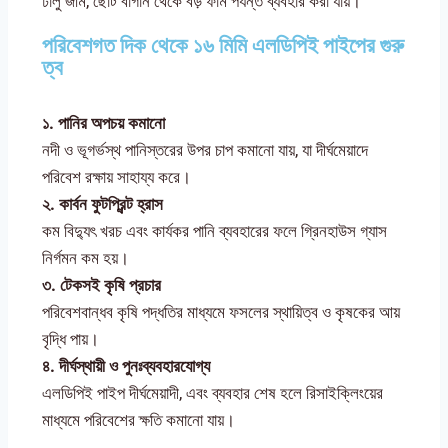
ঢালু জমি, ছোট বাগান থেকে বড় ফার্ম পর্যন্ত ব্যবহার করা যায়।
পরিবেশগত দিক থেকে ১৬ মিমি এলডিপিই পাইপের গুরু
ত্ব
১.
পানির
অপচয়
কমানো
নদী ও ভূগর্ভস্থ পানিস্তরের উপর চাপ কমানো যায়, যা দীর্ঘমেয়াদে
পরিবেশ রক্ষায় সাহায্য করে।
২.
কার্বন
ফুটপ্রিন্ট
হ্রাস
কম বিদ্যুৎ খরচ এবং কার্যকর পানি ব্যবহারের ফলে গ্রিনহাউস গ্যাস
নির্গমন কম হয়।
৩.
টেকসই
কৃষি
প্রচার
পরিবেশবান্ধব কৃষি পদ্ধতির মাধ্যমে ফসলের স্থায়িত্ব ও কৃষকের আয়
বৃদ্ধি পায়।
৪.
দীর্ঘস্থায়ী
ও
পুনঃব্যবহারযোগ্য
এলডিপিই পাইপ দীর্ঘমেয়াদী, এবং ব্যবহার শেষ হলে রিসাইক্লিংয়ের
মাধ্যমে পরিবেশের ক্ষতি কমানো যায়।