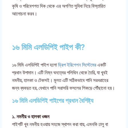
কৃষি ও পরিবেশগত দিক থেকে এর অগণিত সুবিধা নিয়ে বিস্তারিত
আলোচনা করব।
১৬ মিমি এলডিপিই পাইপ কী?
১৬ মিমি এলডিপিই পাইপ হলো
ড্রিপ ইরিগেশন সিস্টেমের
একটি
প্রধান উপাদান। এটি নিম্ন ঘনত্বের পলিথিন থেকে তৈরি, যা খুবই
নমনীয়, হালকা ও টেকসই। মূলত এটি সঠিকভাবে পানি সরবরাহের
জন্য ব্যবহৃত হয়, যেখানে পানি সরাসরি ফসলের শিকড়ে পৌঁছানো হয়।
১৬ মিমি এলডিপিই পাইপের প্রধান বৈশিষ্ট্য
১.
নমনীয়
ও
হালকা
ওজন
পাইপটি খুব নমনীয় হওয়ায় সহজে স্থাপন করা যায়, এমনকি ঢালু বা